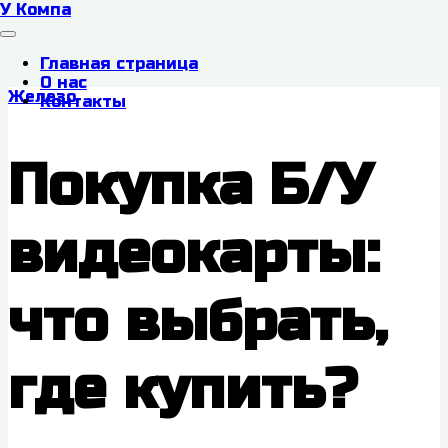
У Компа
Главная страница
О нас
Железо
Контакты
Покупка Б/У
видеокарты:
что выбрать,
где купить?