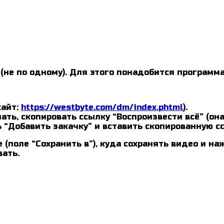
 (не по одному). Для этого понадобится программа
сайт:
https://westbyte.com/dm/index.phtml
).
чать, скопировать ссылку “Воспроизвести всё” (он
 “Добавить закачку” и вставить скопированную с
(поле “Сохранить в”), куда сохранять видео и на
вать.