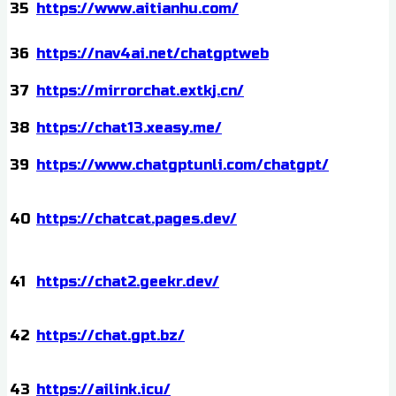
35
https://www.aitianhu.com/
36
https://nav4ai.net/chatgptweb
37
https://mirrorchat.extkj.cn/
38
https://chat13.xeasy.me/
39
https://www.chatgptunli.com/chatgpt/
40
https://chatcat.pages.dev/
41
https://chat2.geekr.dev/
42
https://chat.gpt.bz/
43
https://ailink.icu/