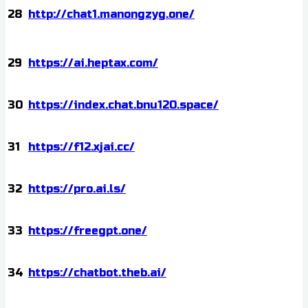
28
http://chat1.manongzyg.one/
29
https://ai.heptax.com/
30
https://index.chat.bnu120.space/
31
https://f12.xjai.cc/
32
https://pro.ai.ls/
33
https://freegpt.one/
34
https://chatbot.theb.ai/