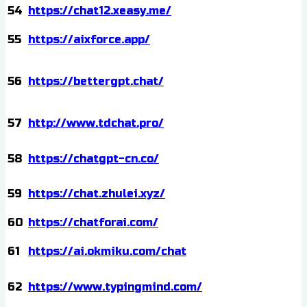
54
https://chat12.xeasy.me/
55
https://aixforce.app/
56
https://bettergpt.chat/
57
http://www.tdchat.pro/
58
https://chatgpt-cn.co/
59
https://chat.zhulei.xyz/
60
https://chatforai.com/
61
https://ai.okmiku.com/chat
62
https://www.typingmind.com/