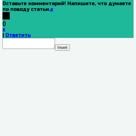
Оставьте комментарий! Напишите, что думаете
по поводу статьи.
x
(
)
x
|
Ответить
Insert