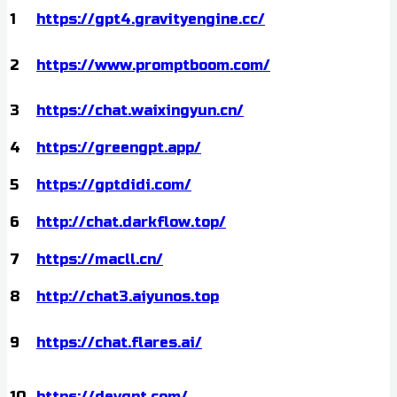
1
https://gpt4.gravityengine.cc/
2
https://www.promptboom.com/
3
https://chat.waixingyun.cn/
4
https://greengpt.app/
5
https://gptdidi.com/
6
http://chat.darkflow.top/
7
https://macll.cn/
8
http://chat3.aiyunos.top
9
https://chat.flares.ai/
10
https://devgpt.com/