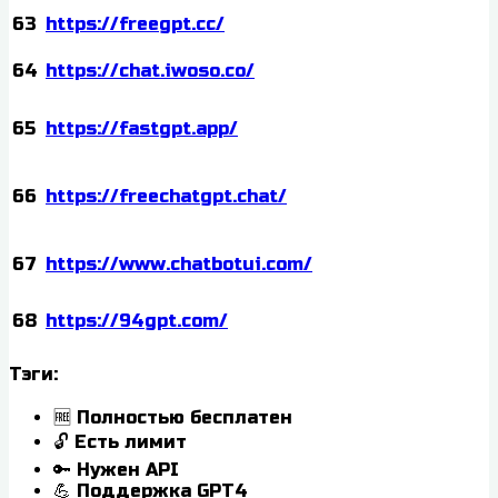
63
https://freegpt.cc/
64
https://chat.iwoso.co/
65
https://fastgpt.app/
66
https://freechatgpt.chat/
67
https://www.chatbotui.com/
68
https://94gpt.com/
Тэги:
🆓 Полностью бесплатен
🔓 Есть лимит
🔑 Нужен API
💪 Поддержка GPT4