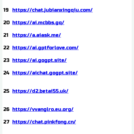
19
https://chat.jubianxingqiu.com/
20
https://ai.mcbbs.gq/
21
https://a.aiask.me/
22
https://ai.gptforlove.com/
23
https://ai.gogpt.site/
24
https://aichat.gogpt.site/
25
https://d2.betai55.uk/
26
https://vvanglro.eu.org/
27
https://chat.pinkfong.cn/