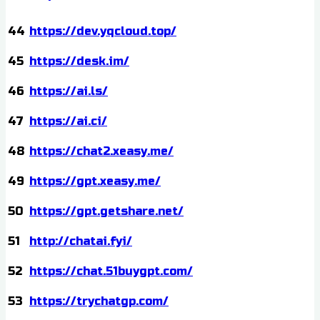
44
https://dev.yqcloud.top/
45
https://desk.im/
46
https://ai.ls/
47
https://ai.ci/
48
https://chat2.xeasy.me/
49
https://gpt.xeasy.me/
50
https://gpt.getshare.net/
51
http://chatai.fyi/
52
https://chat.51buygpt.com/
53
https://trychatgp.com/