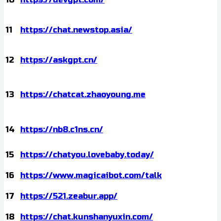
11
https://chat.newstop.asia/
12
https://askgpt.cn/
13
https://chatcat.zhaoyoung.me
14
https://nb8.c1ns.cn/
15
https://chatyou.lovebaby.today/
16
https://www.magicaibot.com/talk
17
https://521.zeabur.app/
18
https://chat.kunshanyuxin.com/